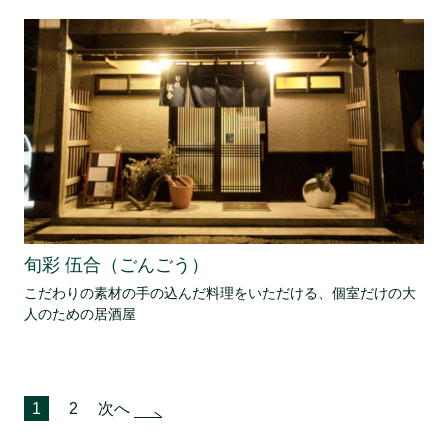
旬彩 伍合（ごんごう）
こだわりの素材の手の込んだ料理をいただける、個室だけの大
人のための居酒屋
投
1
2
次へ
稿