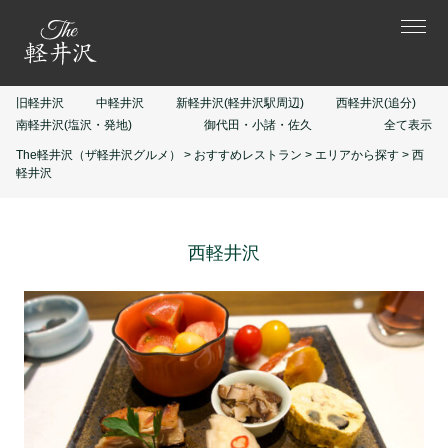
旧軽井沢
中軽井沢
新軽井沢(軽井沢駅周辺)
西軽井沢(追分)
南軽井沢(塩沢・発地)
御代田・小諸・佐久
全て表示
The軽井沢（ザ軽井沢グルメ）
>
おすすめレストラン
>
エリアから探す
>
西
軽井沢
西軽井沢