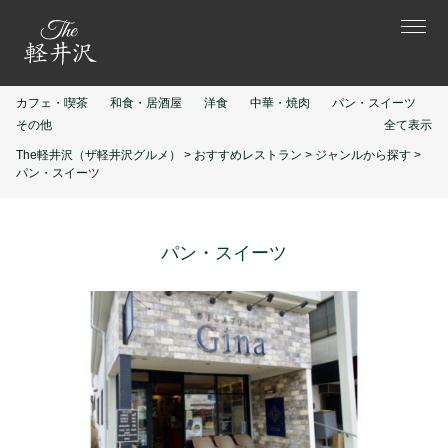
カフェ・喫茶
和食・居酒屋
洋食
中華・焼肉
パン・スイーツ
その他
全て表示
The軽井沢（ザ軽井沢グルメ）
>
おすすめレストラン
>
ジャンルから探す
>
パン・スイーツ
パン・スイーツ