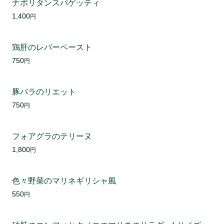
ナポリタンスパゲッティ
1,400
円
鶏肝のレバーペースト
750
円
豚バラのリエット
750
円
フォアグラのテリーヌ
1,800
円
色々野菜のマリネギリシャ風
550
円