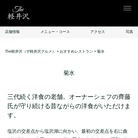
店舗情報
メニュー・コース
アクセス
写真
The軽井沢（ザ軽井沢グルメ）
>
おすすめレストラン
>
菊水
菊水
三代続く洋食の老舗。オーナーシェフの齊藤
氏が守り続ける昔ながらの洋食がいただけま
す。
塩沢の交差点から塩沢湖に向かい、最初の交差点を右に曲