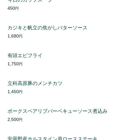
450
円
カジキと帆立の焦がしバターソース
1,680
円
有頭エビフライ
1,750
円
立科高原豚のメンチカツ
1,450
円
ポークスペアリブバーベキューソース煮込み
2,500
円
安曇野産ホルスタイン肩ロースステーキ