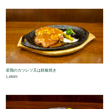
若鶏のカツレツ又は鉄板焼き
1,450
円