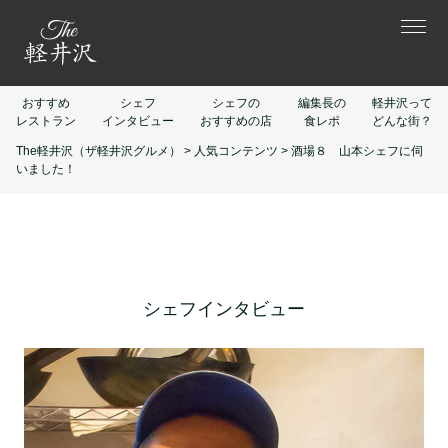
おすすめ
シェフ
シェフの
編集長の
軽井沢って
レストラン
インタビュー
おすすめの店
食レポ
どんな街？
The軽井沢（ザ軽井沢グルメ）
>
人気コンテンツ
>
酒場８ 山本シェフに伺
いました！
シェフインタビュー