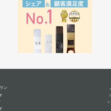
ラン
す
す
シ
す