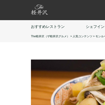
おすすめ
レストラン
シェフ
イン
The軽井沢（ザ軽井沢グルメ）
>
人気コンテンツ
>
モンル